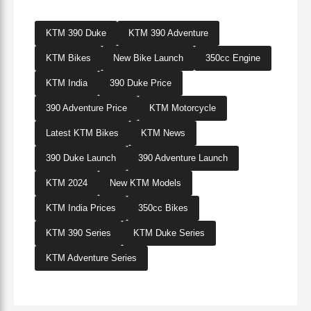
KTM 390 Duke
KTM 390 Adventure
KTM Bikes
New Bike Launch
350cc Engine
KTM India
390 Duke Price
390 Adventure Price
KTM Motorcycle
Latest KTM Bikes
KTM News
390 Duke Launch
390 Adventure Launch
KTM 2024
New KTM Models
KTM India Prices
350cc Bikes
KTM 390 Series
KTM Duke Series
KTM Adventure Series