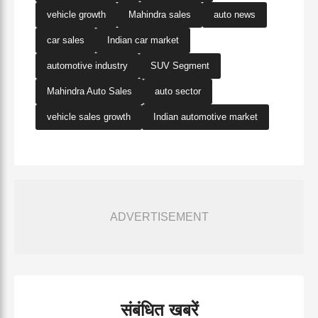
vehicle growth
Mahindra sales
auto news
car sales
Indian car market
automotive industry
SUV Segment
Mahindra Auto Sales
auto sector
vehicle sales growth
Indian automotive market
ADVERTISEMENT
संबंधित खबरें