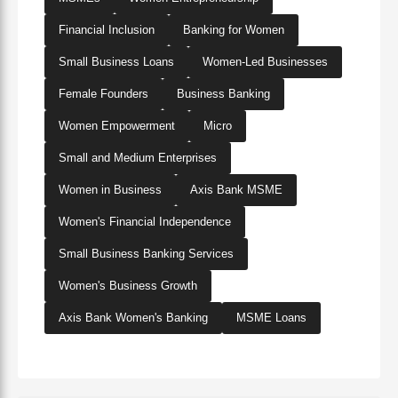
Financial Inclusion
Banking for Women
Small Business Loans
Women-Led Businesses
Female Founders
Business Banking
Women Empowerment
Micro
Small and Medium Enterprises
Women in Business
Axis Bank MSME
Women's Financial Independence
Small Business Banking Services
Women's Business Growth
Axis Bank Women's Banking
MSME Loans