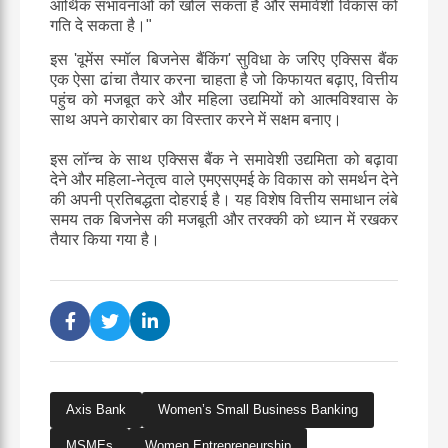
आर्थिक
संभावनाओं
को
खोल
सकता
है
और
समावेशी
विकास
को
गति
दे
सकता
है।
"
इस
'
वूमेंस
स्मॉल
बिजनेस
बैंकिंग
'
सुविधा
के
जरिए
एक्सिस
बैंक
एक
ऐसा
ढांचा
तैयार
करना
चाहता
है
जो
किफायत
बढ़ाए
,
वित्तीय
पहुंच
को
मजबूत
करे
और
महिला
उद्यमियों
को
आत्मविश्वास
के
साथ
अपने
कारोबार
का
विस्तार
करने
में
सक्षम
बनाए।
इस
लॉन्च
के
साथ
एक्सिस
बैंक
ने
समावेशी
उद्यमिता
को
बढ़ावा
देने
और
महिला
-
नेतृत्व
वाले
एमएसएमई
के
विकास
को
समर्थन
देने
की
अपनी
प्रतिबद्धता
दोहराई
है।
यह
विशेष
वित्तीय
समाधान
लंबे
समय
तक
बिजनेस
की
मजबूती
और
तरक्की
को
ध्यान
में
रखकर
तैयार
किया
गया
है।
Axis Bank
Women’s Small Business Banking
MSMEs
Women Entrepreneurship