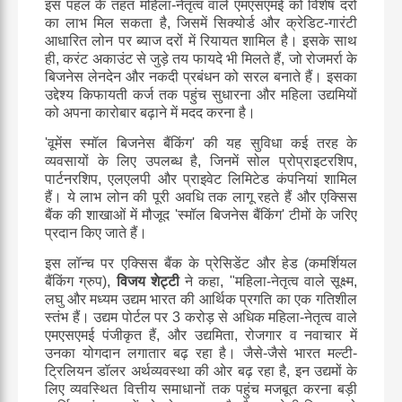
इस
पहल
के
तहत
महिला
-
नेतृत्व
वाले
एमएसएमई
को
विशेष
दरों
का
लाभ
मिल
सकता
है
,
जिसमें
सिक्योर्ड
और
क्रेडिट
-
गारंटी
आधारित
लोन
पर
ब्याज
दरों
में
रियायत
शामिल
है।
इसके
साथ
ही
,
करंट
अकाउंट
से
जुड़े
तय
फायदे
भी
मिलते
हैं
,
जो
रोजमर्रा
के
बिजनेस
लेनदेन
और
नकदी
प्रबंधन
को
सरल
बनाते
हैं।
इसका
उद्देश्य
किफायती
कर्ज
तक
पहुंच
सुधारना
और
महिला
उद्यमियों
को
अपना
कारोबार
बढ़ाने
में
मदद
करना
है।
'
वूमेंस
स्मॉल
बिजनेस
बैंकिंग
'
की
यह
सुविधा
कई
तरह
के
व्यवसायों
के
लिए
उपलब्ध
है
,
जिनमें
सोल
प्रोप्राइटरशिप
,
पार्टनरशिप
,
एलएलपी
और
प्राइवेट
लिमिटेड
कंपनियां
शामिल
हैं।
ये
लाभ
लोन
की
पूरी
अवधि
तक
लागू
रहते
हैं
और
एक्सिस
बैंक
की
शाखाओं
में
मौजूद
'
स्मॉल
बिजनेस
बैंकिंग
'
टीमों
के
जरिए
प्रदान
किए
जाते
हैं।
इस
लॉन्च
पर
एक्सिस
बैंक
के
प्रेसिडेंट
और
हेड
(
कमर्शियल
बैंकिंग
ग्रुप
)
,
विजय
शेट्टी
ने
कहा
, "
महिला
-
नेतृत्व
वाले
सूक्ष्म
,
लघु
और
मध्यम
उद्यम
भारत
की
आर्थिक
प्रगति
का
एक
गतिशील
स्तंभ
हैं।
उद्यम
पोर्टल
पर
3
करोड़
से
अधिक
महिला
-
नेतृत्व
वाले
एमएसएमई
पंजीकृत
हैं
,
और
उद्यमिता
,
रोजगार
व
नवाचार
में
उनका
योगदान
लगातार
बढ़
रहा
है।
जैसे
-
जैसे
भारत
मल्टी
-
ट्रिलियन
डॉलर
अर्थव्यवस्था
की
ओर
बढ़
रहा
है
,
इन
उद्यमों
के
लिए
व्यवस्थित
वित्तीय
समाधानों
तक
पहुंच
मजबूत
करना
बड़ी