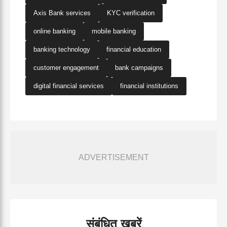
Axis Bank services
KYC verification
online banking
mobile banking
banking technology
financial education
customer engagement
bank campaigns
digital financial services
financial institutions
ADVERTISEMENT
संबंधित खबरें