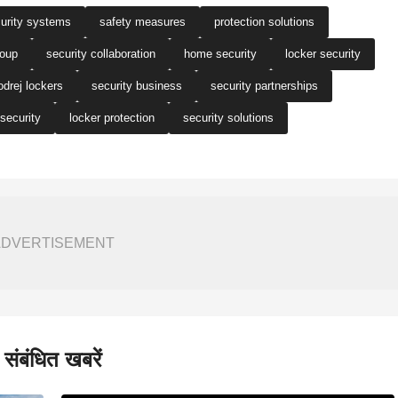
urity systems
safety measures
protection solutions
roup
security collaboration
home security
locker security
drej lockers
security business
security partnerships
security
locker protection
security solutions
ADVERTISEMENT
संबंधित खबरें