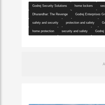
Godrej Security Solutions
home lockers
sec
Dhurandhar: The Revenge
Godrej Enterprises G
safety and security
protection and safety
Go
home protection
security and safety
Godrej 