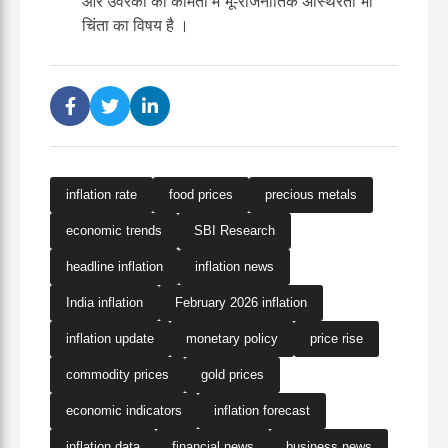
और उर्वरकों की कीमतों में भू-राजनीतिक अस्थिरता भी
चिंता का विषय है
।
inflation rate
food prices
precious metals
economic trends
SBI Research
headline inflation
inflation news
India inflation
February 2026 inflation
inflation update
monetary policy
price rise
commodity prices
gold prices
economic indicators
inflation forecast
inflation data
financial news
business news