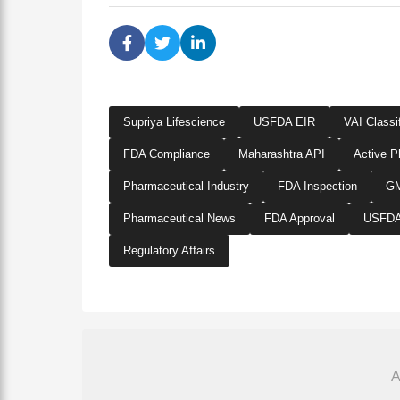
Supriya Lifescience
USFDA EIR
VAI Classif
FDA Compliance
Maharashtra API
Active P
Pharmaceutical Industry
FDA Inspection
GM
Pharmaceutical News
FDA Approval
USFDA 
Regulatory Affairs