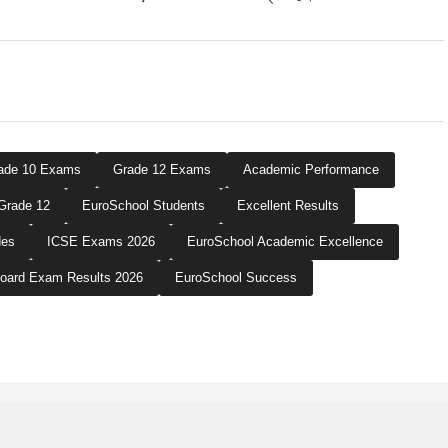
ade 10 Exams
Grade 12 Exams
Academic Performance
Grade 12
EuroSchool Students
Excellent Results
des
ICSE Exams 2026
EuroSchool Academic Excellence
oard Exam Results 2026
EuroSchool Success