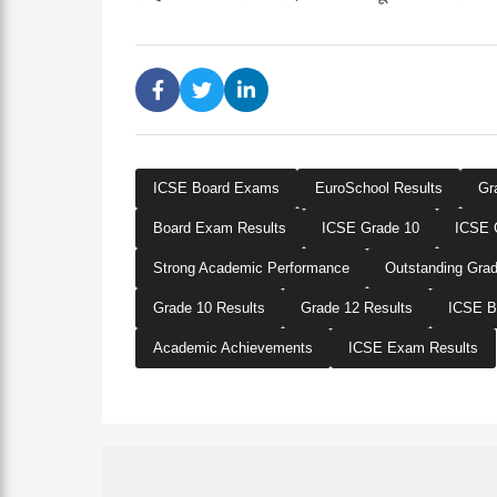
ICSE Board Exams
EuroSchool Results
Gr
Board Exam Results
ICSE Grade 10
ICSE 
Strong Academic Performance
Outstanding Gra
Grade 10 Results
Grade 12 Results
ICSE B
Academic Achievements
ICSE Exam Results