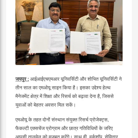
जयपुर
:
आईआईएचएमआर
यूनिवर्सिटी
और
शोभित
यूनिवर्सिटी
ने
तीन
साल
का
एमओयू
साइन
किया
है।
इसका
उद्देश्य
हेल्थ
मैनेजमेंट
क्षेत्र
में
शिक्षा
और
रिसर्च
को
बढ़ावा
देना
है
,
जिससे
युवाओं
को
बेहतर
अवसर
मिल
सकें।
एमओयू
के
तहत
दोनों
संस्थान
संयुक्त
रिसर्च
प्रोजेक्ट्स
,
फैकल्टी
एक्सचेंज
प्रोग्राम
और
छात्र
गतिविधियों
के
जरिए
आपसी
तालमेल
को
मजबूत
करेंगे।
साथ
ही
,
वर्कशॉप
,
सेमिनार