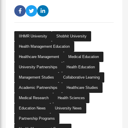
IIHMR University
Shobhit University
Health Management Education
Healthcare Management
Medical Education
University Partnerships
Health Education
Management Studies
Collaborative Learning
Academic Partnerships
Healthcare Studies
Medical Research
Health Sciences
Education News
University News
Partnership Programs