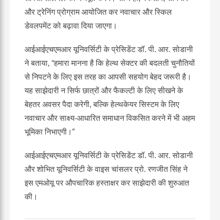
और
ट्रेनिंग
प्रोग्राम
आयोजित
कर
नवाचार
और
स्किल
डेवलपमेंट
को
बढ़ावा
दिया
जाएगा।
आईआईएचएमआर
यूनिवर्सिटी
के
प्रेसिडेंट
डॉ
.
पी
.
आर
.
सोडानी
ने
बताया
, “
हमारा
मानना
है
कि
हेल्थ
सेक्टर
की
बदलती
चुनौतियों
से
निपटने
के
लिए
इस
तरह
का
आपसी
सहयोग
बेहद
जरूरी
है।
यह
साझेदारी
न
सिर्फ
छात्रों
और
फैकल्टी
के
लिए
सीखने
के
बेहतर
अवसर
पैदा
करेगी
,
बल्कि
हेल्थकेयर
सिस्टम
के
लिए
नवाचार
और
साक्ष्य
-
आधारित
समाधान
विकसित
करने
में
भी
अहम
भूमिका
निभाएगी।
”
आईआईएचएमआर
यूनिवर्सिटी
के
प्रेसिडेंट
डॉ
.
पी
.
आर
.
सोडानी
और
शोभित
यूनिवर्सिटी
के
वाइस
चांसलर
प्रो
.
रणजीत
सिंह
ने
इस
एमओयू
पर
औपचारिक
हस्ताक्षर
कर
साझेदारी
की
शुरुआत
की।