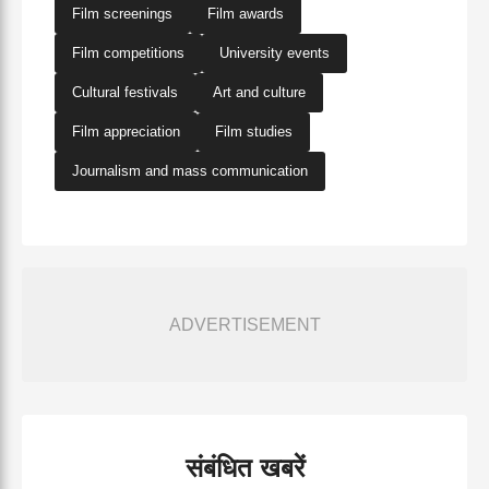
Film screenings
Film awards
Film competitions
University events
Cultural festivals
Art and culture
Film appreciation
Film studies
Journalism and mass communication
ADVERTISEMENT
संबंधित खबरें