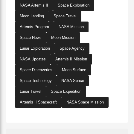
NASA Artemis II
Space Exploration
Moon Landing
Space Travel
Artemis Program
NASA Mission
Space News
Moon Mission
Lunar Exploration
Space Agency
NASA Updates
Artemis II Mission
Space Discoveries
Moon Surface
Space Technology
NASA Space
Lunar Travel
Space Expedition
Artemis II Spacecraft
NASA Space Mission