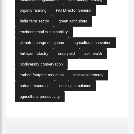
organic farming
FAI Director General
India farm sector
green agriculture
environmental sustainability
climate change mitigation
agricultural innovation
fertilizer industry
crop yield
soil health
biodiversity conservation
carbon footprint reduction
renewable energy
natural resources
ecological balance
agricultural productivity