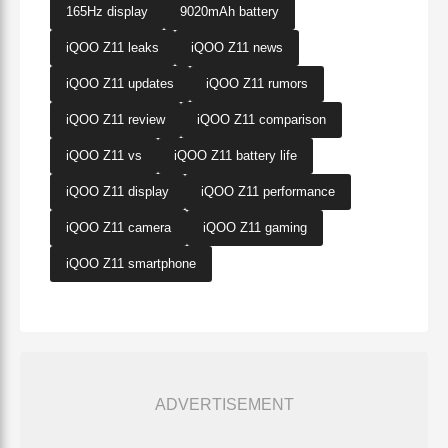
165Hz display
9020mAh battery
iQOO Z11 leaks
iQOO Z11 news
iQOO Z11 updates
iQOO Z11 rumors
iQOO Z11 review
iQOO Z11 comparison
iQOO Z11 vs
iQOO Z11 battery life
iQOO Z11 display
iQOO Z11 performance
iQOO Z11 camera
iQOO Z11 gaming
iQOO Z11 smartphone
ADVERTISEMENT