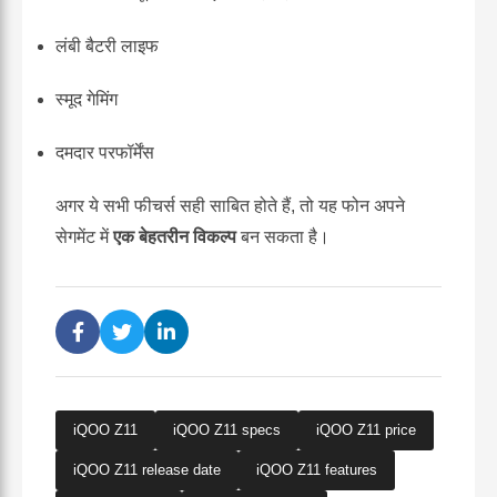
लंबी बैटरी लाइफ
स्मूद गेमिंग
दमदार परफॉर्मेंस
अगर ये सभी फीचर्स सही साबित होते हैं, तो यह फोन अपने
सेगमेंट में
एक बेहतरीन विकल्प
बन सकता है।
iQOO Z11
iQOO Z11 specs
iQOO Z11 price
iQOO Z11 release date
iQOO Z11 features