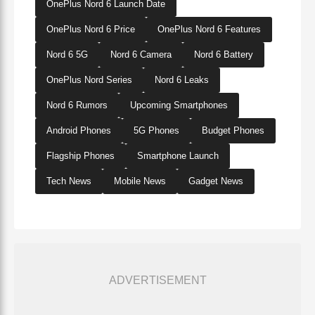
OnePlus Nord 6 Launch Date
OnePlus Nord 6 Price
OnePlus Nord 6 Features
Nord 6 5G
Nord 6 Camera
Nord 6 Battery
OnePlus Nord Series
Nord 6 Leaks
Nord 6 Rumors
Upcoming Smartphones
Android Phones
5G Phones
Budget Phones
Flagship Phones
Smartphone Launch
Tech News
Mobile News
Gadget News
ADVERTISEMENT