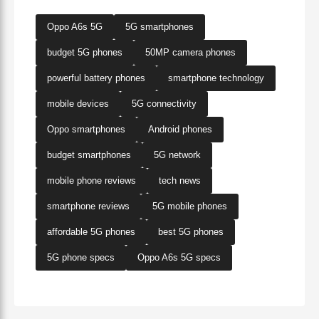
Oppo A6s 5G
5G smartphones
budget 5G phones
50MP camera phones
powerful battery phones
smartphone technology
mobile devices
5G connectivity
Oppo smartphones
Android phones
budget smartphones
5G network
mobile phone reviews
tech news
smartphone reviews
5G mobile phones
affordable 5G phones
best 5G phones
5G phone specs
Oppo A6s 5G specs