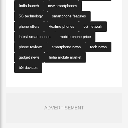
India launch
new smartphones
5G technology
smartphone features
phone offers
Realme phones
5G network
latest smartphones
mobile phone price
phone reviews
smartphone news
tech news
gadget news
India mobile market
5G devices
ADVERTISEMENT