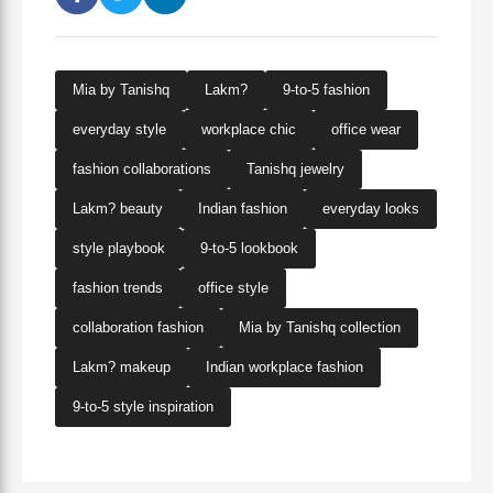
Mia by Tanishq
Lakm?
9-to-5 fashion
everyday style
workplace chic
office wear
fashion collaborations
Tanishq jewelry
Lakm? beauty
Indian fashion
everyday looks
style playbook
9-to-5 lookbook
fashion trends
office style
collaboration fashion
Mia by Tanishq collection
Lakm? makeup
Indian workplace fashion
9-to-5 style inspiration