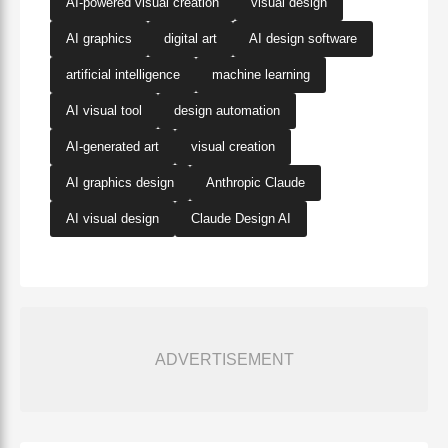
AI-powered visual creation
visual design
AI graphics
digital art
AI design software
artificial intelligence
machine learning
AI visual tool
design automation
AI-generated art
visual creation
AI graphics design
Anthropic Claude
AI visual design
Claude Design AI
ADVERTISEMENT