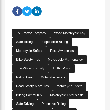
TVS Motor Company
World Motorcycle Day
Safe Riding
Responsible Biking
Motorcycle Safety
Road Awareness
Bike Safety Tips
Motorcycle Maintenance
Two Wheeler Safety
Traffic Rules
Riding Gear
Motorbike Safety
Road Safety Measures
Motorcycle Riders
Biking Community
Motorcycle Enthusiasts
Safe Driving
Defensive Riding