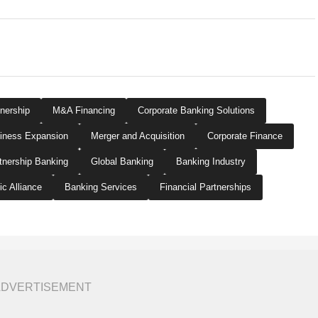
tnership
M&A Financing
Corporate Banking Solutions
iness Expansion
Merger and Acquisition
Corporate Finance
tnership Banking
Global Banking
Banking Industry
ic Alliance
Banking Services
Financial Partnerships
ADVERTISEMENT