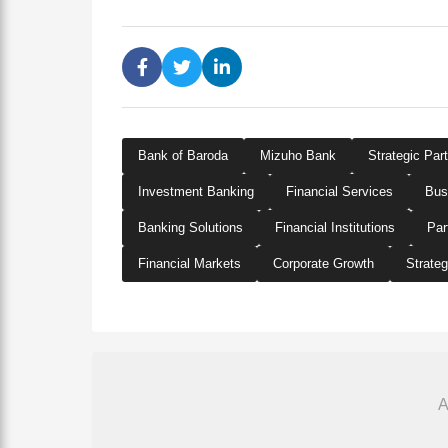
Bank of Baroda
Mizuho Bank
Strategic Par
Investment Banking
Financial Services
Bus
Banking Solutions
Financial Institutions
Par
Financial Markets
Corporate Growth
Strateg