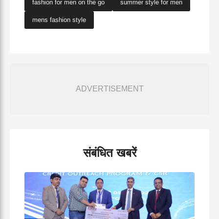
fashion for men on the go
summer style for men
mens fashion style
ADVERTISEMENT
संबंधित खबरें