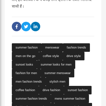
साथी हैं।
summer fashion
menswear
fashion trends
men on the go
coffee style
drive style
sunset looks
summer looks for men
fashion for men
summer menswear
men fashion trends
stylish men
coffee fashion
drive fashion
sunset fashion
summer fashion trends
mens summer fashion