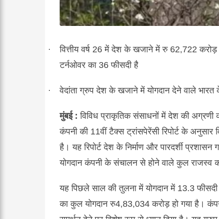
·
वित्तीय
वर्ष
26
में
देश
के
खजाने
में
रु
62,722
करोड़
टर्नओवर
का
36
फीसदी
है
·
वेदांता
ग्रुप
देश
के
खजाने
में
योगदान
देने
वाले
भारत
मुंबई
:
विविध
प्राकृतिक
संसाधनों
में
देश
की
अग्रणी
कंपनी
की
11
वीं
टैक्स
ट्रांसपेरेंसी
रिपोर्ट
के
अनुसार
व
है।
यह
रिपोर्ट
देश
के
निर्माण
और
पारदर्शी
प्रशासन
ग
योगदान
कंपनी
के
संचालन
से
होने
वाले
कुल
राजस्व
क
यह
पिछले
साल
की
तुलना
में
योगदान
में
13.3
फीसदी
का
कुल
योगदान
रु
4,83,034
करोड़
हो
गया
है।
कंप