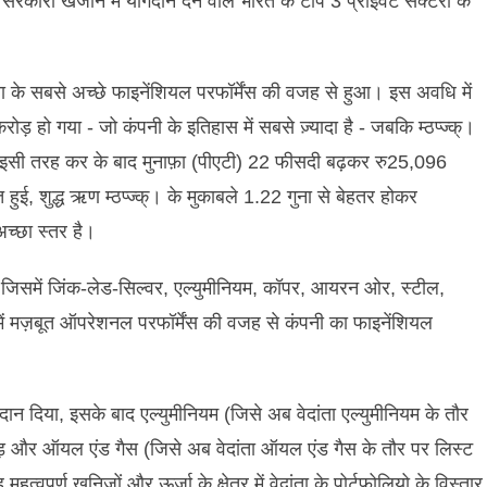
सरकारी
खजाने
में
योगदान
देने
वाले
भारत
के
टॉप
3
प्राइवेट
सेक्टरों
के
ा
के
सबसे
अच्छे
फाइनेंशियल
परफॉर्मेंस
की
वजह
से
हुआ।
इस
अवधि
में
करोड़
हो
गया
-
जो
कंपनी
के
इतिहास
में
सबसे
ज़्यादा
है
-
जबकि
म्ठप्ज्क्।
इसी
तरह
कर
के
बाद
मुनाफ़ा
(
पीएटी
) 22
फीसदी
बढ़कर
रु
25,096
त
हुई
,
शुद्ध
ऋण
म्ठप्ज्क्।
के
मुकाबले
1.22
गुना
से
बेहतर
होकर
अच्छा
स्तर
है।
-
जिसमें
जिंक
-
लेड
-
सिल्वर
,
एल्युमीनियम
,
कॉपर
,
आयरन
ओर
,
स्टील
,
ें
मज़बूत
ऑपरेशनल
परफॉर्मेंस
की
वजह
से
कंपनी
का
फाइनेंशियल
दान
दिया
,
इसके
बाद
एल्युमीनियम
(
जिसे
अब
वेदांता
एल्युमीनियम
के
तौर
ड़
और
ऑयल
एंड
गैस
(
जिसे
अब
वेदांता
ऑयल
एंड
गैस
के
तौर
पर
लिस्ट
ह
महत्वपूर्ण
खनिजों
और
ऊर्जा
के
क्षेत्र
में
वेदांता
के
पोर्टफोलियो
के
विस्तार