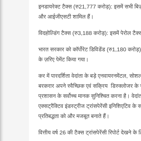
इनडायरेक्ट
टैक्स
(
रु
21,777
करोड़
)
:
इसमें
सभी
बि
और
आईजीएसटी
शामिल
हैं।
विदहोल्डिंग
टैक्स
(
रु
3,188
करोड़
):
इसमें
पेरोल
टैक्
भारत
सरकार
को
कॉर्पोरेट
डिविडेंड
(
रु
1,180
करोड़
के
ज़रिए
पेमेंट
किया
गया।
कर
में
पारदर्शिता
वेदांता
के
बड़े
एनवायरनमेंटल
,
सोश
बरकरार
अपने
स्वैच्छिक
एवं
सक्रिय
डिस्क्लोजर
के
प्रशासन
के
सर्वोच्च
मानक
सुनिश्चित
करना
है।
वेदां
एक्सट्रैक्टिव
इंडस्ट्रीज
ट्रांसपेरेंसी
इनिशिएटिव
के
स
प्रतिबद्धता
को
और
मजबूत
बनाते
हैं।
वित्तीय
वर्ष
26
की
टैक्स
ट्रांसपेरेंसी
रिपोर्ट
देखने
के
ल