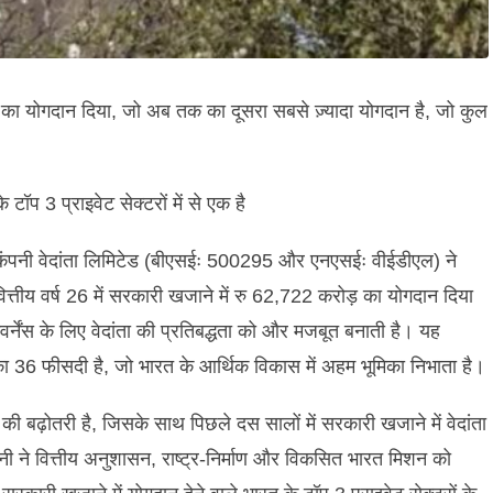
का
योगदान
दिया
,
जो
अब
तक
का
दूसरा
सबसे
ज़्यादा
योगदान
है
,
जो
कुल
के
टॉप
3
प्राइवेट
सेक्टरों
में
से
एक
है
कंपनी
वेदांता
लिमिटेड
(
बीएसईः
500295
और
एनएसईः
वीईडीएल
)
ने
ित्तीय
वर्ष
26
में
सरकारी
खजाने
में
रु
62,722
करोड़
का
योगदान
दिया
वर्नेंस
के
लिए
वेदांता
की
प्रतिबद्धता
को
और
मजबूत
बनाती
है।
यह
ा
36
फीसदी
है
,
जो
भारत
के
आर्थिक
विकास
में
अहम
भूमिका
निभाता
है।
की
बढ़ोतरी
है
,
जिसके
साथ
पिछले
दस
सालों
में
सरकारी
खजाने
में
वेदांता
नी
ने
वित्तीय
अनुशासन
,
राष्ट्र
-
निर्माण
और
विकसित
भारत
मिशन
को