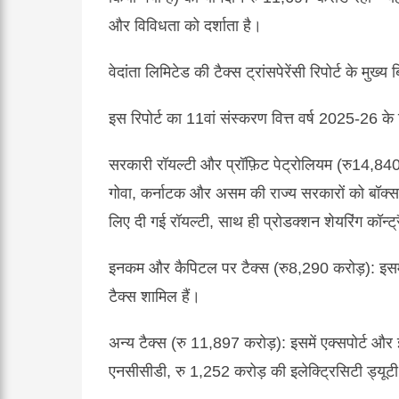
और
विविधता
को
दर्शाता
है।
वेदांता
लिमिटेड
की
टैक्स
ट्रांसपेरेंसी
रिपोर्ट
के
मुख्य
ब
इस
रिपोर्ट
का
11
वां
संस्करण
वित्त
वर्ष
2025-26
के
सरकारी
रॉयल्टी
और
प्रॉफ़िट
पेट्रोलियम
(
रु
14,84
गोवा
,
कर्नाटक
और
असम
की
राज्य
सरकारों
को
बॉक्
लिए
दी
गई
रॉयल्टी
,
साथ
ही
प्रोडक्शन
शेयरिंग
कॉन्ट्
इनकम
और
कैपिटल
पर
टैक्स
(
रु
8,290
करोड़
)
:
इसम
टैक्स
शामिल
हैं।
अन्य
टैक्स
(
रु
11,897
करोड़
)
:
इसमें
एक्सपोर्ट
और
एनसीसीडी
,
रु
1,252
करोड़
की
इलेक्ट्रिसिटी
ड्यूटी