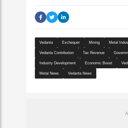
Vedanta
Exchequer
Mining
Metal Indus
Vedanta Contribution
Tax Revenue
Governm
Industry Development
Economic Boost
Ved
Metal News
Vedanta News