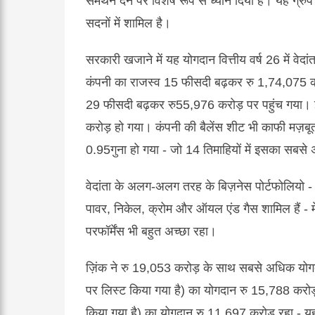
समर्थन
देने
पर
विशेष
रूप
से
ध्यान
दिया
है।
यह
ग्रुप
सदनों
में
शामिल
है।
सरकारी
खजाने
में
यह
योगदान
वित्तीय
वर्ष
26
में
वेदांत
कंपनी
का
राजस्व
15
फीसदी
बढ़कर
रु
1,74,075
29
फीसदी
बढ़कर
रु
55,976
करोड़
पर
पहुंच
गया।
करोड़
हो
गया।
कंपनी
की
बैलेंस
शीट
भी
काफी
मज़बू
0.95
गुना
हो
गया
-
जो
14
तिमाहियों
में
इसका
सबसे
वेदांता
के
अलग
-
अलग
तरह
के
बिज़नेस
पोर्टफोलियो
पावर
,
निकेल
,
क्रोम
और
ऑयल
एंड
गैस
शामिल
हैं
-
म
परफॉर्मेंस
भी
बहुत
अच्छा
रहा।
ज़िंक
ने
रु
19,053
करोड़
के
साथ
सबसे
अधिक
योग
पर
लिस्ट
किया
गया
है
)
का
योगदान
रु
15,788
करो
किया
गया
है
)
का
योगदान
रु
11,697
करोड
रहा
-
य