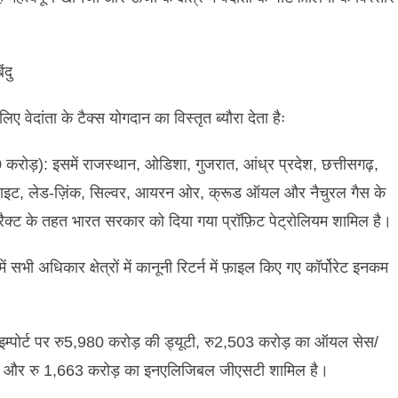
िंदु
लिए
वेदांता
के
टैक्स
योगदान
का
विस्तृत
ब्यौरा
देता
हैः
0
करोड़
)
:
इसमें
राजस्थान
,
ओडिशा
,
गुजरात
,
आंध्र
प्रदेश
,
छत्तीसगढ़
,
साइट
,
लेड
-
ज़िंक
,
सिल्वर
,
आयरन
ओर
,
क्रूड
ऑयल
और
नैचुरल
गैस
के
रैक्ट
के
तहत
भारत
सरकार
को
दिया
गया
प्रॉफ़िट
पेट्रोलियम
शामिल
है।
ें
सभी
अधिकार
क्षेत्रों
में
कानूनी
रिटर्न
में
फ़ाइल
किए
गए
कॉर्पोरेट
इनकम
इम्पोर्ट
पर
रु
5,980
करोड़
की
ड्यूटी
,
रु
2,503
करोड़
का
ऑयल
सेस
/
और
रु
1,663
करोड़
का
इनएलिजिबल
जीएसटी
शामिल
है।