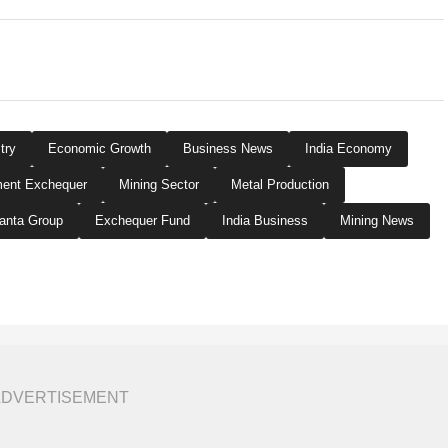
try
Economic Growth
Business News
India Economy
ent Exchequer
Mining Sector
Metal Production
anta Group
Exchequer Fund
India Business
Mining News
ADVERTISEMENT