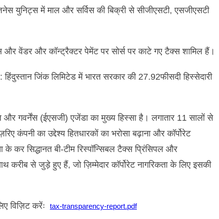
ज़नेस
युनिट्स
में
माल
और
सर्विस
की
बिक्री
से
सीजीएसटी
,
एसजीएसटी
स
और
वेंडर
और
कॉन्ट्रैक्टर
पेमेंट
पर
सोर्स
पर
काटे
गए
टैक्स
शामिल
हैं।
):
हिंदुस्तान
जिंक
लिमिटेड
में
भारत
सरकार
की
27.92
फीसदी
हिस्सेदारी
ल
और
गवर्नेंस
(
ईएसजी
)
एजेंडा
का
मुख्य
हिस्सा
है।
लगातार
11
सालों
से
ज़रिए
कंपनी
का
उद्देश्य
हितधारकों
का
भरोसा
बढ़ाना
और
कॉर्पोरेट
ता
के
कर
सिद्धानत
बी
-
टीम
रिस्पॉन्सिबल
टैक्स
प्रिंसिपल
और
ाथ
करीब
से
जुड़े
हुए
हैं
,
जो
ज़िम्मेदार
कॉर्पोरेट
नागरिकता
के
लिए
इसकी
िए
विज़िट
करेंः
tax-transparency-report.pdf