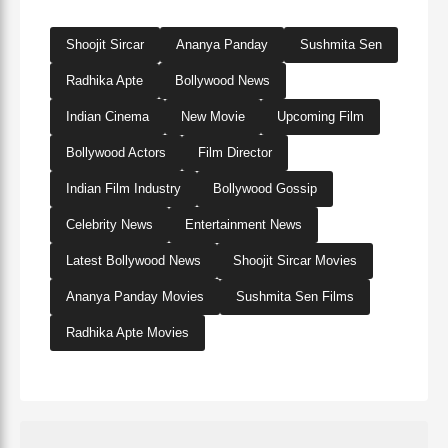
Shoojit Sircar
Ananya Panday
Sushmita Sen
Radhika Apte
Bollywood News
Indian Cinema
New Movie
Upcoming Film
Bollywood Actors
Film Director
Indian Film Industry
Bollywood Gossip
Celebrity News
Entertainment News
Latest Bollywood News
Shoojit Sircar Movies
Ananya Panday Movies
Sushmita Sen Films
Radhika Apte Movies