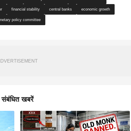
or
financial stability
central banks
economic growth
netary policy committee
ADVERTISEMENT
संबंधित खबरें