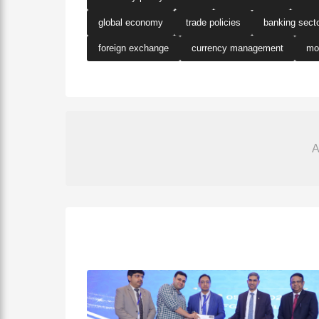
global economy
trade policies
banking sect
foreign exchange
currency management
mo