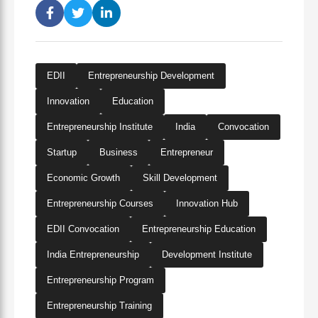
EDII
Entrepreneurship Development
Innovation
Education
Entrepreneurship Institute
India
Convocation
Startup
Business
Entrepreneur
Economic Growth
Skill Development
Entrepreneurship Courses
Innovation Hub
EDII Convocation
Entrepreneurship Education
India Entrepreneurship
Development Institute
Entrepreneurship Program
Entrepreneurship Training