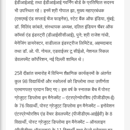
ईडीआईआई; तथा ईडीआईआई गवर्निंग बोर्ड के प्रतिष्ठित सदस्य
भी उपस्थित रहे। इनमें श्री गोपाल झा, मुख्य महाप्रबंधक
(एसएमई एंड सप्लाई चेंज फाइनेंस), स्टेट बैंक ऑफ इंडिया, मुंबई;
डॉ. मिलिंद कांबले, संस्थापक अध्यक्ष, दलित इंडियन चैंबर ऑफ
कॉमर्स एंड इंडस्ट्री (डीआईसीसीआई), पुने; श्री राजेश गांधी,
मेनेजिंग डायरेक्टर, वाडीलाल इंडस्ट्रीज लिमिटेड, अहमदाबाद
तथा डॉ. ओ. पी. गोयल, एडवाईजर टू सीईओ, नेशनल स्किल
डेवलपमेंट कॉर्पोरेशन, नई दिल्ली शामिल थे।
25वें दीक्षांत समारोह में विभिन्न शैक्षणिक कार्यक्रमों के अंतर्गत
कुल 98 विद्यार्थियों और स्कोलर्स को डिप्लोमा तथा उत्तीर्णता
प्रमाणपत्र प्रदान किए गए। इस वर्ष के स्नातक बैच में पोस्ट
ग्रेजुएट डिप्लोमा इन मैनेजमेंट – एंटरप्रेन्योरशिप (पीजीडीएम-ई)
के 76 विद्यार्थी, पोस्ट ग्रेजुएट डिप्लोमा इन मैनेजमेंट – इनोवेशन
एंटरप्रेन्योरशिप एंड वेंचर डेवलपमेंट (पीजीडीएम-आईईवी) के 8
विद्यार्थी, पोस्ट ग्रेजुएट डिप्लोमा इन मैनेजमेंट – ऑनलाइन