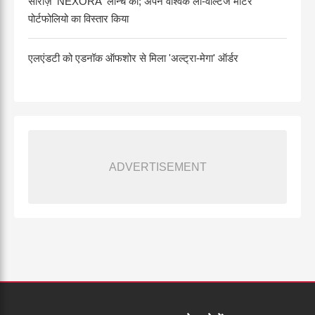
सीरीज़ 'NEXORA' लॉन्च की; अपने वैश्विक लो-वोल्टेज मोटर
पोर्टफोलियो का विस्तार किया
एलएंडटी को एडनॉक ऑफशोर से मिला 'अल्ट्रा-मेगा' ऑर्डर
ADVERTISEMENT