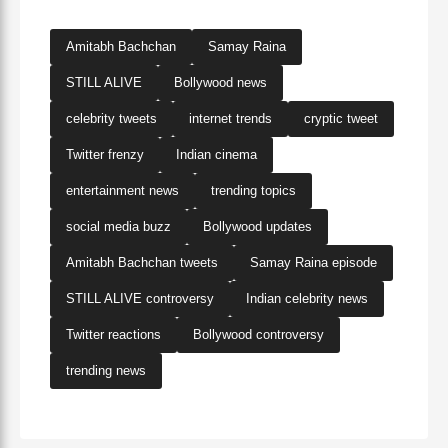
Amitabh Bachchan
Samay Raina
STILL ALIVE
Bollywood news
celebrity tweets
internet trends
cryptic tweet
Twitter frenzy
Indian cinema
entertainment news
trending topics
social media buzz
Bollywood updates
Amitabh Bachchan tweets
Samay Raina episode
STILL ALIVE controversy
Indian celebrity news
Twitter reactions
Bollywood controversy
trending news