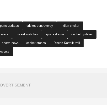
ports updates
cricket controversy
Indian cricket
layers
cricket matches
sports drama
cricket updates
sports news
cricket stories
Dinesh Karthik troll
roversy
ADVERTISEMENT