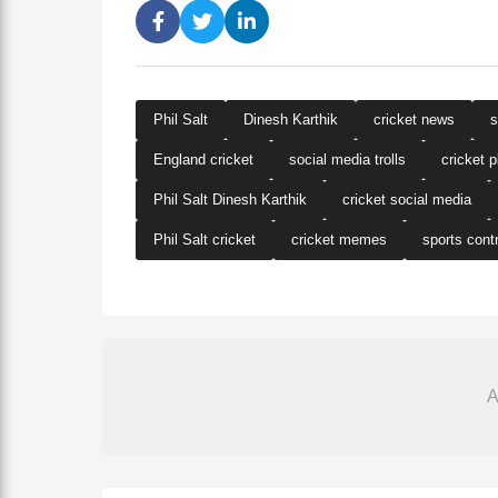
Phil Salt
Dinesh Karthik
cricket news
s
England cricket
social media trolls
cricket p
Phil Salt Dinesh Karthik
cricket social media
Phil Salt cricket
cricket memes
sports cont