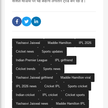
सोशल मीडिया पर यह कहानी लगातार ट्रेंड कर रही है।
Yashasvi Jaiswal
Maddie Hamilton
IPL 2026
Cricket news
Sports updates
Indian Premier League
IPL girlfriend
Cricket trends
Sports news
Yashasvi Jaiswal girlfriend
Maddie Hamilton viral
IPL 2026 news
Cricket IPL
Sports cricket
Indian cricket
IPL cricket
Cricket sports
Yashasvi Jaiswal news
Maddie Hamilton IPL