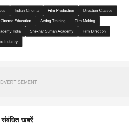
ses
Indian Cinema
Film Production
Direction Classes
Cinema Education
Acting Training
Film Making
cademy India
Shekhar Suman Academy
Film Direction
ie Industry
ADVERTISEMENT
संबंधित खबरें