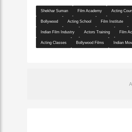
Shekhar Suman
Film Academy
Acting Cour
Bollywood
Acting School
Film Institute
Indian Film Industry
Actors Training
Film A
Acting Classes
Bollywood Films
Indian Mov