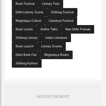
Book Festival
Literary Fest
Delhi Literary Scene
Shillong Festival
Meghalaya Culture
Literature Festival
Book Lovers
Author Talks
New Delhi Prelude
Shillong Literary
Indian Literature
Book Launch
Literary Events
Delhi Book Fair
Meghalaya Books
Shillong Authors
ADVERTISEMENT