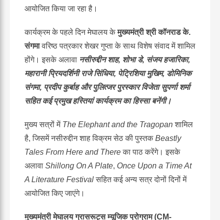
आयोजित किया जा रहा है।
कार्यक्रम के पहले दिन मेघालय के
मुख्यमंत्री
श्री
कॉनराड
के
.
संगमा
वरिष्ठ पत्रकार शेखर गुप्ता के साथ विशेष संवाद में शामिल
होंगे। इसके अलावा
नसीरुद्दीन
शाह
,
शोभा
डे
,
संजय
हजारिका
,
महारानी
प्रियदर्शिनी
राजे
सिंधिया
,
पेट्रिशिया
मुखिम
,
डोमिनिक
संगमा
,
प्रदीप
कुर्बाह
और
पुलित्जर
पुरस्कार
विजेता
सुपर्णा
शर्मा
सहित
कई
प्रमुख
हस्तियां
कार्यक्रम
का
हिस्सा
बनेंगी।
मुख्य सत्रों में
The Elephant and the Tragopan
शामिल
है, जिसमें नसीरुद्दीन शाह विक्रम सेठ की पुस्तक
Beastly
Tales From Here and There
का पाठ करेंगे। इसके
अलावा
Shillong On A Plate
,
Once Upon a Time At
A Literature Festival
सहित कई अन्य सत्र दोनों दिनों में
आयोजित किए जाएंगे।
मुख्यमंत्री
मेघालय
ग्रासरूट्स
म्यूजिक
प्रोग्राम
(CM-